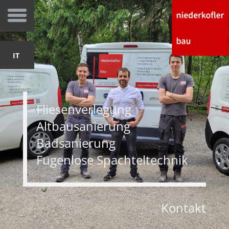
IT
Fliesenverlegung
Altbausanierung
Badsanierung
Fugenlose Spachteltechnik
Kontakt