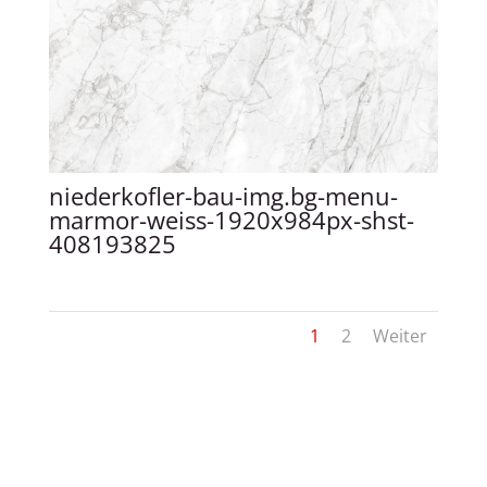
niederkofler-bau-img.bg-menu-
marmor-weiss-1920x984px-shst-
408193825
1
2
Weiter